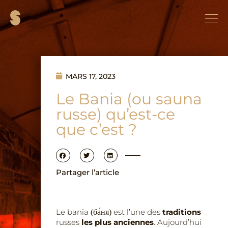
MARS 17, 2023
Le Bania (ou sauna
russe) qu’est-ce
que c’est ?
Partager l’article
Le bania
est l’une des
traditions
(ба́ня)
russes
les plus anciennes
. Aujourd’hui