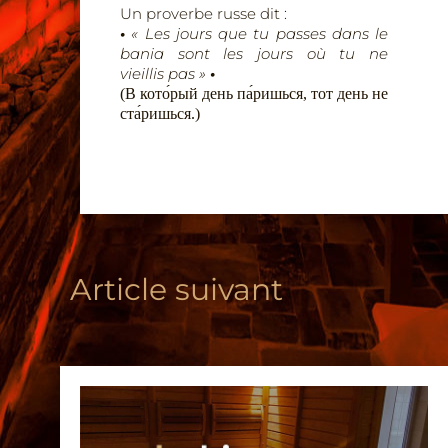
Un proverbe russe dit :
•
« Les jours que tu passes dans le
bania sont les jours où tu ne
vieillis
pas »
•
(В кото́рый день па́ришься, тот день не
ста́ришься.)
Article suivant