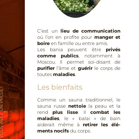
C’est un
lieu de communication
où l’on en profite pour
manger et
boire
en famille ou entre amis.
Les bania peuvent être
privés
comme publics
, notamment à
Moscou.
Il permet soi-disant de
purifier
l’âme et
guérir
le corps de
toutes
maladies
.
Les bienfaits
V
O
U
S
A
V
E
Z
U
N
P
R
O
J
E
T
Comme un sauna
traditionnel, le
sauna russe
nettoie
la peau et la
rend
plus lisse
.
Il
combat les
?
maladies
, le « balai » de bain
aiderait même à
retirer les élé­
ments
nocifs
du corps.